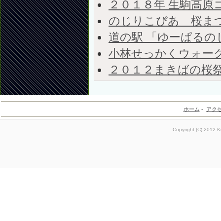
２０１８年 生駒高原
のじりこぴあ 桜ま
道の駅 「ゆーぱるの
小林せっかくウォー
２０１２まきばの桜
ホーム
-
アク
Copyright (C) 2012 K