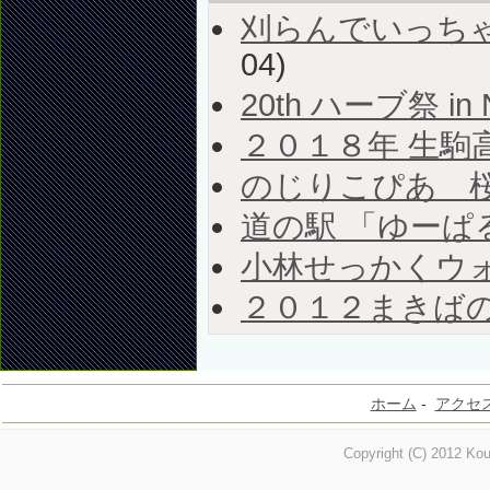
刈らんでいっち
04)
20th ハーブ祭 in
２０１８年 生駒
のじりこぴあ 
道の駅 「ゆーぱ
小林せっかくウ
２０１２まきば
ホーム
-
アクセ
Copyright (C) 2012 Kou