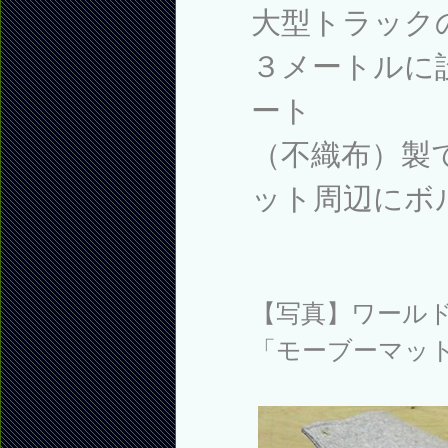
大型トラック
３メートルに
ート
（不織布）製
ット周辺にボ
【写真】ワール
「モーブーマッ